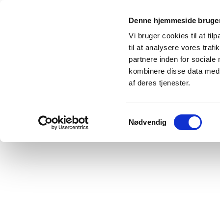
Denne hjemmeside bruger
Vi bruger cookies til at til
til at analysere vores tra
partnere inden for sociale
kombinere disse data med a
Aktuelt
Kunstnere
Karolines Hus - Galleri
af deres tjenester.
Samtykkevalg
Nødvendig