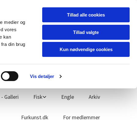
Tillad alle cookies
ale medier og
ed vores
Tillad valgte
re kan
fra din brug
Kun nødvendige cookies
Sign up
Vis detaljer
- Galleri
Fisk
Engle
Arkiv
Furkunst.dk
For medlemmer