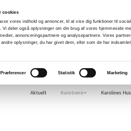
 cookies
passe vores indhold og annoncer, til at vise dig funktioner til soci
fik. Vi deler også oplysninger om din brug af vores hjemmeside m
 medier, annonceringspartnere og analysepartnere. Vores partne
ndre oplysninger, du har givet dem, eller som de har indsamlet 
Fisk
Engle
Arkiv
Furkunst.dk
For medlemmer
Præferencer
Statistik
Marketing
Aktuelt
Kunstnere
Karolines Hus 