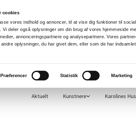
 cookies
passe vores indhold og annoncer, til at vise dig funktioner til soci
fik. Vi deler også oplysninger om din brug af vores hjemmeside m
 medier, annonceringspartnere og analysepartnere. Vores partne
ndre oplysninger, du har givet dem, eller som de har indsamlet 
Fisk
Engle
Arkiv
Furkunst.dk
For medlemmer
Præferencer
Statistik
Marketing
Aktuelt
Kunstnere
Karolines Hus 