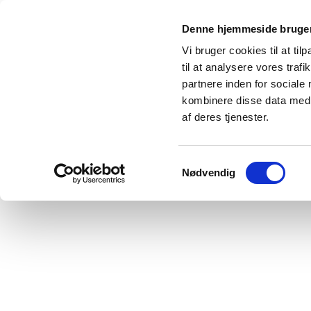
Denne hjemmeside bruger
Vi bruger cookies til at til
til at analysere vores tra
partnere inden for sociale
kombinere disse data med a
Aktuelt
Kunstnere
Karolines Hus - Galleri
af deres tjenester.
Samtykkevalg
Nødvendig