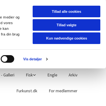
Tillad alle cookies
ale medier og
ed vores
Tillad valgte
re kan
fra din brug
Kun nødvendige cookies
Sign up
Vis detaljer
- Galleri
Fisk
Engle
Arkiv
Furkunst.dk
For medlemmer