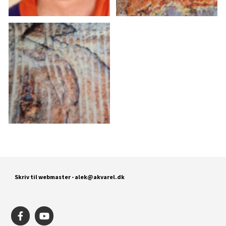
Skriv til webmaster
- alek@akvarel.dk