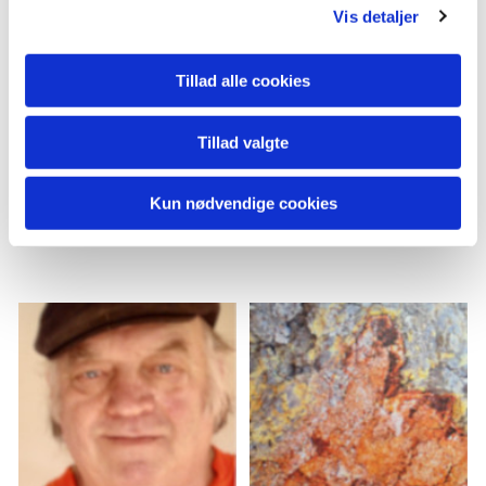
Vis detaljer
palle@vognmandfur.dk
Tillad alle cookies
Tillad valgte
Kun nødvendige cookies