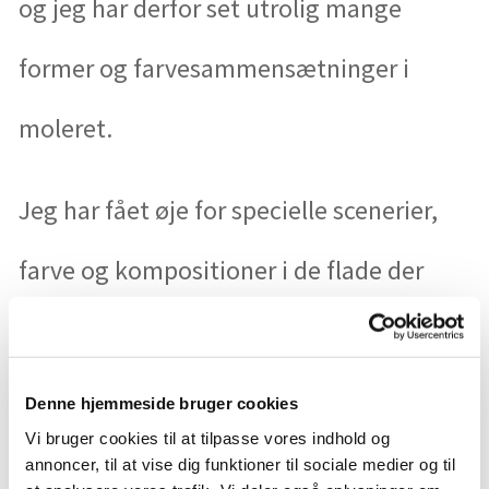
og jeg har derfor set utrolig mange
former og farvesammensætninger i
moleret.
Jeg har fået øje for specielle scenerier,
farve og kompositioner i de flade der
opstår, når moleret graves.
Denne hjemmeside bruger cookies
Da mobiltlf. blev hver mands eje tog jeg
Vi bruger cookies til at tilpasse vores indhold og
annoncer, til at vise dig funktioner til sociale medier og til
et billede hver gang jeg så noget smukt,