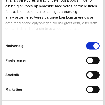
at analysere vores trafik. Vi deler også oplysninger om
din brug af vores hjemmeside med vores partnere inden
specielt eller sjældent.
for sociale medier, annonceringspartnere og
analysepartnere. Vores partnere kan kombinere disse
data med andre oplysninger, du har givet dem, eller som
Skåret til, forstørret og indrammet udgår
de har indsamlet fra din brug af deres tjenester.
billederne 'naturens kunst' set gennem
Samtykkevalg
Nødvendig
mit kamera.
Præferencer
Statistik
Koldkildevej 3, 7884 Fur. tlf:
Marketing
20248800