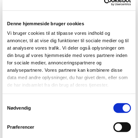
Jeg laver unika stentøj til hus og have,
samt raku.
Denne hjemmeside bruger cookies
Vi bruger cookies til at tilpasse vores indhold og
annoncer, til at vise dig funktioner til sociale medier og til
at analysere vores trafik. Vi deler også oplysninger om
din brug af vores hjemmeside med vores partnere inden
for sociale medier, annonceringspartnere og
Gå på opdagelse i vores skønne have,
analysepartnere. Vores partnere kan kombinere disse
data med andre oplysninger, du har givet dem, eller som
i orangeriet eller i vores lille butik.
de har indsamlet fra din brug af deres tjenester.
Samtykkevalg
Der er indgang til butikken gennem
Nødvendig
vores cafe´.
Præferencer